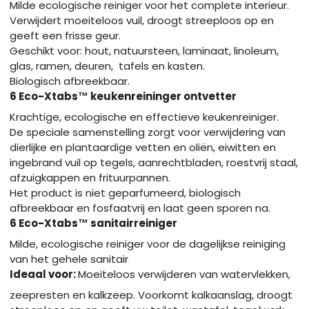
Milde ecologische reiniger voor het complete interieur.
Verwijdert moeiteloos vuil, droogt streeploos op en
geeft een frisse geur.
Geschikt voor: hout, natuursteen, laminaat, linoleum,
glas, ramen, deuren, tafels en kasten.
Biologisch afbreekbaar.
6
Eco-X
tabs
™
keukenreininger ontvetter
Krachtige, ecologische en effectieve keukenreiniger.
De speciale samenstelling zorgt voor verwijdering van
dierlijke en plantaardige vetten en oliën, eiwitten en
ingebrand vuil op tegels, aanrechtbladen, roestvrij staal,
afzuigkappen en frituurpannen.
Het product is niet geparfumeerd, biologisch
afbreekbaar en fosfaatvrij en laat geen sporen na.
6 Eco-X
tabs
™
sanitairreiniger
Milde, ecologische reiniger voor de dagelijkse reiniging
van het gehele sanitair
Ideaal voor:
Moeiteloos verwijderen van watervlekken,
zeepresten en kalkzeep. Voorkomt kalkaanslag, droogt