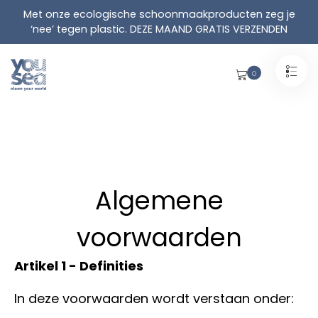
Liquid error (snippets/wlm-head line 21): Could
Met onze ecologische schoonmaakproducten zeg je
not find asset
‘nee’ tegen plastic. DEZE MAAND GRATIS VERZENDEN
snippets/super_page_access.liquid
-->
LI-
Meteen
62BD8702282E1
0
naar
de
inhoud
Algemene
voorwaarden
Artikel 1 - Definities
In deze voorwaarden wordt verstaan onder: