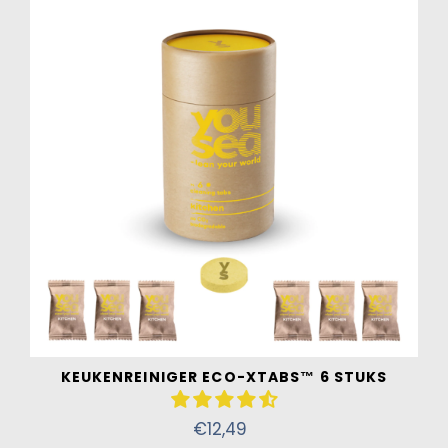
AIR MET EEN ECO-XTAB
KEUKENREINIGER ECO-XTABS™ 6 STUKS
€12,49
Normale