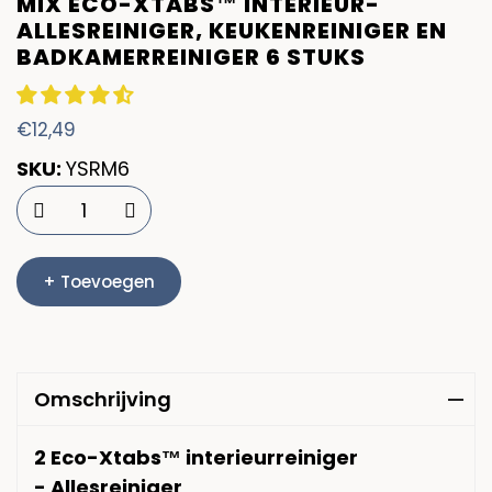
MIX ECO-XTABS™ INTERIEUR-
ALLESREINIGER, KEUKENREINIGER EN
BADKAMERREINIGER 6 STUKS
Normale
€12,49
prijs
SKU:
YSRM6
+ Toevoegen
Omschrijving
2 Eco-Xtabs
™
interieurreiniger
- Allesreiniger