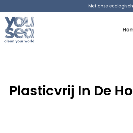
Liquid error (snippets/wlm-head line 21): Could 
Met onze ecologisch
Ho
Plasticvrij In De