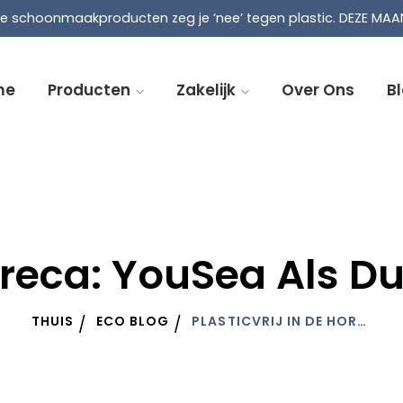
not find asset snippets/super_page_access.liquid
-
e schoonmaakproducten zeg je ‘nee’ tegen plastic. DEZE MA
me
Producten
Zakelijk
Over Ons
B
 Horeca: YouSea Als 
THUIS
ECO BLOG
PLASTICVRIJ IN DE HORECA: YOUSEA ALS DUURZAME OPLOSSING